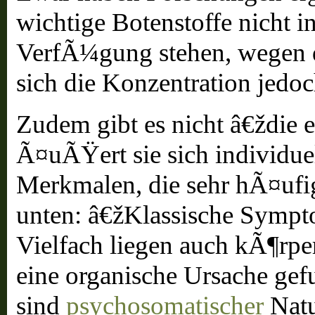
wichtige Botenstoffe nicht 
VerfÃ¼gung stehen, wegen
sich die Konzentration jedo
Zudem gibt es nicht â€ždie 
Ã¤uÃŸert sie sich individue
Merkmalen, die sehr hÃ¤ufig
unten: â€žKlassische Symp
Vielfach liegen auch kÃ¶rpe
eine organische Ursache ge
sind
psychosomatischer
Natu