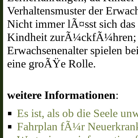
Verhaltensmuster der Erwa
Nicht immer lÃ¤sst sich das 
Kindheit zurÃ¼ckfÃ¼hren; 
Erwachsenenalter spielen be
eine groÃŸe Rolle.
weitere Informationen
:
Es ist, als ob die Seele u
Fahrplan fÃ¼r Neuerkran