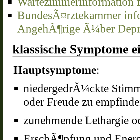
Wartezimmerinformation 
BundesÃ¤rztekammer info
AngehÃ¶rige Ã¼ber Depr
klassische Symptome ei
Hauptsymptome
:
niedergedrÃ¼ckte Stimmu
oder Freude zu empfind
zunehmende Lethargie od
ErschÃ¶pfung und Energie