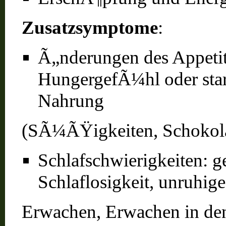
Zusatzsymptome
:
Ã„nderungen des Appetits
HungergefÃ¼hl oder star
Nahrung
(SÃ¼ÃŸigkeiten, Schokola
Schlafschwierigkeiten: g
Schlaflosigkeit, unruhi
Erwachen, Erwachen in d