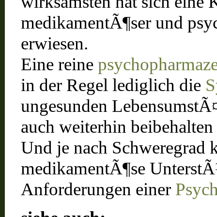
wirksamsten hat sich eine
medikamentÃ¶ser und psyc
erwiesen.
Eine reine
psychopharmaze
in der Regel lediglich die
S
ungesunden LebensumstÃ¤n
auch weiterhin beibehalten
Und je nach Schweregrad ka
medikamentÃ¶se UnterstÃ¼t
Anforderungen einer
Psych