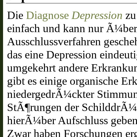
Die
Diagnose
Depression
zu 
einfach und kann nur Ã¼ber
Ausschlussverfahren gescheh
das eine Depression eindeut
umgekehrt andere Erkrankun
gibt es einige organische Er
niedergedrÃ¼ckter Stimmu
StÃ¶rungen der SchilddrÃ¼s
hierÃ¼ber Aufschluss geben
Zwar haben Forschungen erg