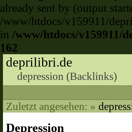
already sent by (output start
/www/htdocs/v159911/deprili
in
/www/htdocs/v159911/dep
162
deprilibri.de
depression (
Backlinks
)
Zuletzt angesehen:
»
depress
Depression