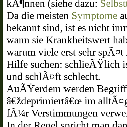
kÃ¶nnen (siehe dazu:
Selbst
Da die meisten
Symptome
a
bekannt sind, ist es nicht im
wann sie Krankheitswert hab
warum viele erst sehr spÃ¤t 
Hilfe suchen: schlieÃŸlich i
und schlÃ¤ft schlecht.
AuÃŸerdem werden Begriffe
â€ždeprimiertâ€œ im alltÃ¤
fÃ¼r Verstimmungen verwe
In der Regel spricht man da